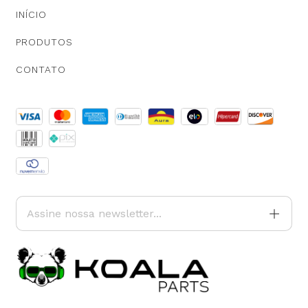
INÍCIO
PERSONALIZE SEU PAINEL
PRODUTOS
48 Layouts para se adequar ao seu estilo.
CONTATO
CONTROLE TOTAL NA PONTA DOS DEDOS
7 Opções de Cores de Botões para um toque pessoal.
ENTRADA PARA CONTROLE DE VOLANTE SWC
Com entrada para câmera de ré e saída SWC.
ESPECIFICAÇÕES TÉCNICAS:
• MP5 2 Din