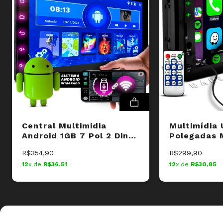
APLICATIVOS PERSONALIZADOS
Baixe seus aplicativos favoritos pela PlayStore
ESPELHAMENTO USB
Conecte pelo aplicativo CarbitLink - EasyConnection
Central Multimidia
Multimídia 
PAINEL IPS DE 7 POLEGADAS
Android 1GB 7 Pol 2 Din
Polegadas M
Espelhamento Wifi GPS
Android Aut
Tela de vidro de alta qualidade.
R$354,90
R$299,90
Integrado
12
x de
R$36,51
12
x de
R$30,85
GPS INTEGRADO
Navegue sem esforço.