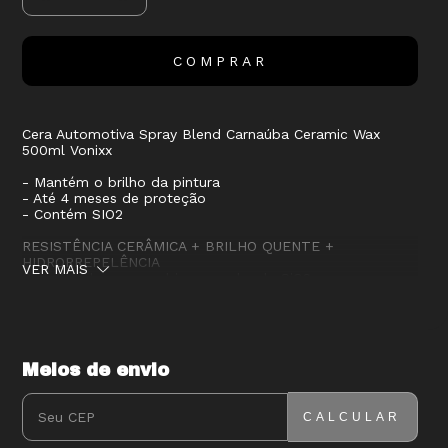
Cera Automotiva Spray Blend Carnaúba Ceramic Wax
500ml Vonixx
- Mantém o brilho da pintura
- Até 4 meses de proteção
- Contém SIO2
RESISTÊNCIA CERÂMICA + BRILHO QUENTE +
HIDRORREPELÊNCIA
VER MAIS
Cera líquida que combina o poder do SiO2 com a pureza
da carnaúba tipo 1.
PROTEÇÃO EFICIENTE EM UM SPRAY!
Oferece até 4 meses de durabilidade. Ideal para
manutenção entre lavagens.
Meios de envio
ENTREGAS PARA O CEP:
ALTERAR CEP
FÁCIL APLICAÇÃO
Aplique após lavar o veículo. Não deixe secar, finalize
CALCULAR
com toalha de microfibra limpa e seca. Repita até
concluir todo o veículo. Em caso de manchas, aplique