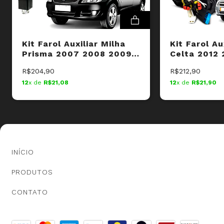
1 Botão Alternativo Colante
Chicotes e demais acessórios para instalação
Kit Farol Auxiliar Milha
Kit Farol Au
Prisma 2007 2008 2009
Celta 2012 
2010 2011 Botão Original
2015 Botão 
R$204,90
R$212,90
12
x de
R$21,08
12
x de
R$21,90
INÍCIO
PRODUTOS
CONTATO