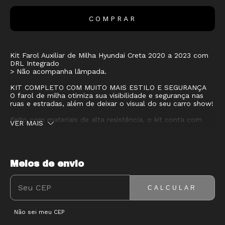
Kit Farol Auxiliar de Milha Hyundai Creta 2020 a 2023 com
DRL Integrado
> Não acompanha lâmpada.
KIT COMPLETO COM MUITO MAIS ESTILO E SEGURANÇA
O farol de milha otimiza sua visibilidade e segurança nas
ruas e estradas, além de deixar o visual do seu carro show!
Feito com materiais de alta resistência, o kit conta com
VER MAIS
lente em policarbonato transparente e carcaça reforçada
— durabilidade, eficiência de iluminação e acabamento
impecável.
A lente lisa garante iluminação uniforme, enquanto a
Meios de envio
ENTREGAS PARA O CEP:
ALTERAR CEP
carcaça protege tudo e ainda ajuda no resfriamento. O DRL
integrado nas molduras oferece uma iluminação diurna
extra e ainda mais sofisticação para o visual frontal do
CALCULAR
veículo.
Não sei meu CEP
Mais segurança pra você, mais presença pro seu SUV.