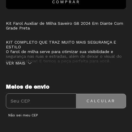
Kit Farol Auxiliar de Milha Saveiro G8 2024 Em Diante Com
Grade Preta
KIT COMPLETO QUE TRAZ MUITO MAIS SEGURANÇA E
ESTILO
O farol de milha serve para otimizar sua visibilidade e
segurança nas ruas e estradas, além de deixar o visual do
seu carro show! E temos a peça perfeita para você.
VER MAIS
Este item é fabricado utilizando materiais de alta
qualidade e resistência. Possui uma lente em vidro lisa de
alta transparência, com um design que seu carro merece
Meios de envio
ENTREGAS PARA O CEP:
ALTERAR CEP
para você ter um estilo único! Conta com botão similar ao
original e também grade preta.
CALCULAR
Nossa lente não apenas protege seus componentes
internos, mas também distribui a luz de forma uniforme. E
Não sei meu CEP
a carcaça atua como o guarda-costas do seu sistema de
iluminação, proporcionando suporte estrutural que garante
resfriamento eficiente e desempenho impecável.