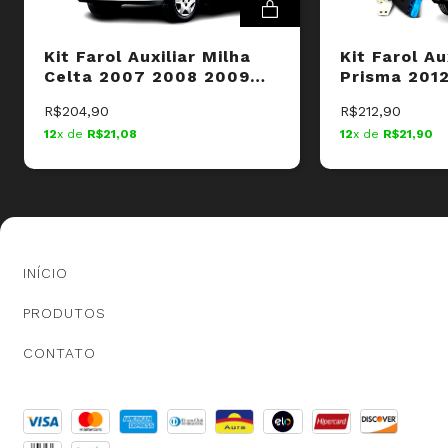
Recomendamos que a instalação seja feita por um
profissional e não nos responsabilizamos pelo uso
Kit Farol Auxiliar Milha
Kit Farol Au
inadequado do produto.
Celta 2007 2008 2009
Prisma 201
2010 2011 Botão Original
2015 Botão 
R$204,90
R$212,90
12
x de
R$21,08
12
x de
R$21,90
INÍCIO
PRODUTOS
CONTATO