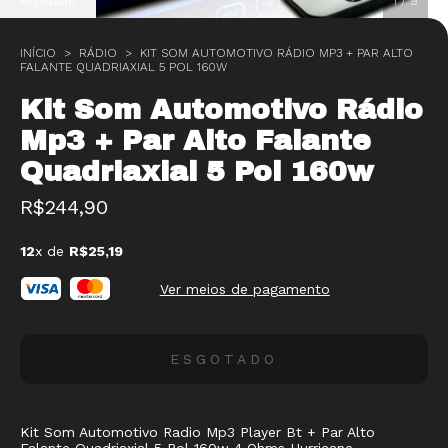
Esgotado
1
/
9
INÍCIO
>
RÁDIO
>
KIT SOM AUTOMOTIVO RÁDIO MP3 + PAR ALTO
FALANTE QUADRIAXIAL 5 POL 160W
Kit Som Automotivo Rádio
Mp3 + Par Alto Falante
Quadriaxial 5 Pol 160w
R$244,90
12
x de
R$25,19
Ver meios de pagamento
Kit Som Automotivo Radio Mp3 Player Bt + Par Alto