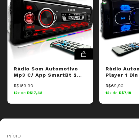
PRATICIDADE AO ALCANCE
Com entradas USB para pen drive e carregamento de
celular, garantindo que você esteja sempre conectado e
seus dispositivos sempre carregados, mesmo durante
longas viagens.
SOM QUADRIAXIAL DE ALTA PERFORMANCE
O alto-falante Platino QR-5 de 5 polegadas oferece uma
reprodução sonora precisa e equilibrada em todas as
frequências, graças às suas 4 vias integradas. Sinta os
graves profundos, os médios e também agudos cristalinos.
DESIGN MODERNO E COMPACTO
Tanto o alto falante, como o rádio, são super estilosos e
Rádio Som Automotivo
Rádio Auto
vão agregar total sua experiência, seja no carro, caixa bob
ou qualquer outro projeto que fizer!
Mp3 C/ App SmartBt 2
Player 1 Di
Usb's Sd Bluetooth
2 Entradas
R$169,90
R$69,90
INFORMAÇÕES TÉCNICAS:
12
x de
R$17,48
12
x de
R$7,19
Rádio H-Tech
- Suporte para chamadas telefônicas mãos-livres (hands
free);
- Entrada de áudio AUX;
- Equalização: Pop/Rock/Class/Flat;
- Compatível com MP3/WMA/WAV;
- Alimentação: 12V;
- Potência: 4x25W;
INÍCIO