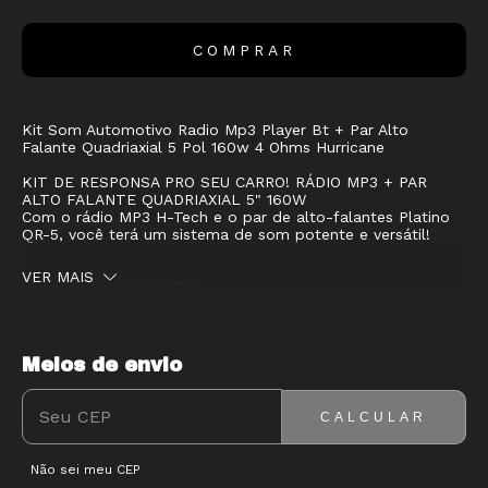
Kit Som Automotivo Radio Mp3 Player Bt + Par Alto
Falante Quadriaxial 5 Pol 160w 4 Ohms Hurricane
KIT DE RESPONSA PRO SEU CARRO! RÁDIO MP3 + PAR
ALTO FALANTE QUADRIAXIAL 5" 160W
Com o rádio MP3 H-Tech e o par de alto-falantes Platino
QR-5, você terá um sistema de som potente e versátil!
VER MAIS
RÁDIO MP3 COMPLETO
Com Bluetooth, USB, SD Card e rádio FM, você poderá
ouvir suas músicas favoritas de diversas formas.
SOM QUADRIAXIAL DE ALTA PERFORMANCE
Meios de envio
ENTREGAS PARA O CEP:
ALTERAR CEP
O alto-falante Platino QR-5 de 5 polegadas oferece uma
reprodução sonora precisa e equilibrada em todas as
frequências, graças às suas 4 vias integradas. Sinta os
CALCULAR
graves profundos, os médios e também agudos cristalinos.
DESIGN MODERNO E COMPACTO
Não sei meu CEP
Tanto o alto falante, como o rádio, são super estilosos e